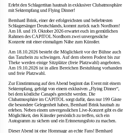
Erlebt den Schlagertitan hautnah in exklusiver Clubatmosphäre
mit Sektempfang und Flying Dinner!
Bernhard Brink, einer der erfolgreichsten und beliebtesten
Schlagersänger Deutschlands, kommt zurück nach Nordhorn!
Am 18. und 19. Oktober 2026 erwartet euch im gemütlichen
Rahmen des CAPITOL Nordhorn zwei unvergessliche
Konzerte mit einer einmaligen Nähe zum Künstler.
Am 18.10.2026 besteht die Möglichkeit vor der Bühne auch
das Tanzbein zu schwingen. Auf dem oberen Podest bis zur
Theke werden einige Sitzplätze (freie Platzwahl) angeboten.
Am 19.10.2026 ist in allen Bereichen Bestuhlung vorhanden
und freie Platzwahl.
Zur Einstimmung auf den Abend beginnt das Event mit einem
Sektempfang, gefolgt von einem exklusiven „Flying Dinner“,
bei dem köstliche Canapés gereicht werden. Die
Clubatmosphäre im CAPITOL sorgt dafür, dass nur 199 Gäste
die besondere Gelegenheit haben, Bernhard Brink hautnah zu
erleben. Neben einem unvergesslichen Live-Konzert gibt es die
Möglichkeit, den Künstler persönlich zu treffen, sich ein
Autogramm zu sichern und ein Erinnerungsfoto zu machen.
Dieser Abend ist eine Hommage an echte Fans! Bernhard