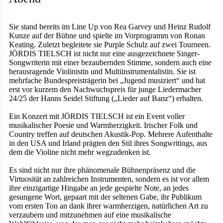
Sie stand bereits im Line Up von Rea Garvey und Heinz Rudolf
Kunze auf der Bühne und spielte im Vorprogramm von Ronan
Keating. Zuletzt begleitete sie Purple Schulz auf zwei Tourneen.
JÖRDIS TIELSCH ist nicht nur eine ausgezeichnete Singer-
Songwriterin mit einer bezaubernden Stimme, sondern auch eine
herausragende Violinistin und Multiinstrumentalistin. Sie ist
mehrfache Bundespreisträgerin bei „Jugend musiziert“ und hat
erst vor kurzem den Nachwuchspreis für junge Liedermacher
24/25 der Hanns Seidel Stiftung („Lieder auf Banz“) erhalten.
Ein Konzert mit JÖRDIS TIELSCH ist ein Event voller
musikalischer Poesie und Warmherzigkeit. Irischer Folk und
Country treffen auf deutschen Akustik-Pop. Mehrere Aufenthalte
in den USA und Irland prägten den Stil ihres Songwritings, aus
dem die Violine nicht mehr wegzudenken ist.
Es sind nicht nur ihre phänomenale Bühnenpräsenz und die
Virtuosität an zahlreichen Instrumenten, sondern es ist vor allem
ihre einzigartige Hingabe an jede gespielte Note, an jedes
gesungene Wort, gepaart mit der seltenen Gabe, ihr Publikum
vom ersten Ton an dank ihrer warmherzigen, natürlichen Art zu
verzaubern und mitzunehmen auf eine musikalische