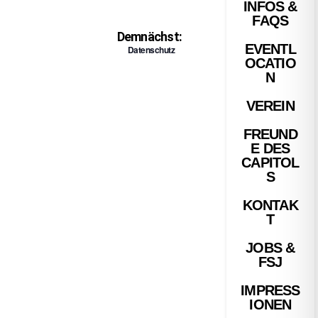
INFOS &
FAQS
Demnächst:
EVENTL
Datenschutz
OCATIO
N
VEREIN
FREUND
E DES
CAPITOL
S
KONTAK
T
JOBS &
FSJ
IMPRESS
IONEN