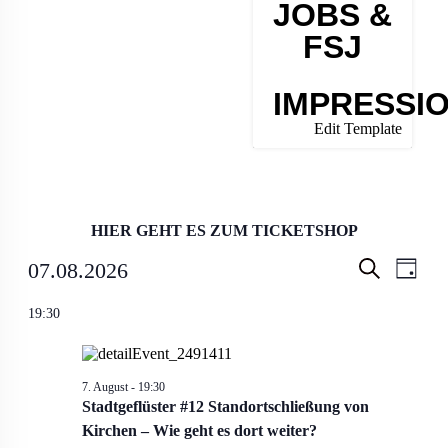
JOBS &
FSJ
IMPRESSI
Edit Template
HIER GEHT ES ZUM TICKETSHOP
Veranstal
Veran
07.08.2026
Tag
Ansic
Suche
Suche
Datum
Navig
wählen.
19:30
und
Ansichten
Navigati
7. August - 19:30
Stadtgeflüster #12 Standortschließung von
Kirchen – Wie geht es dort weiter?