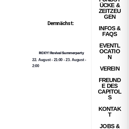
ÜCKE &
ZEITZEU
GEN
Demnächst:
INFOS &
FAQS
EVENTL
OCATIO
ROXY! Revival Summerparty
N
22. August
-
21:00
-
23. August
-
2:00
VEREIN
FREUND
E DES
CAPITOL
S
KONTAK
T
JOBS &