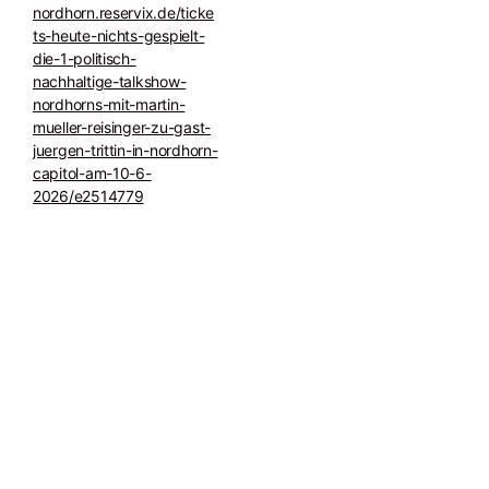
nordhorn.reservix.de/ticke
ts-heute-nichts-gespielt-
die-1-politisch-
nachhaltige-talkshow-
nordhorns-mit-martin-
mueller-reisinger-zu-gast-
juergen-trittin-in-nordhorn-
capitol-am-10-6-
2026/e2514779