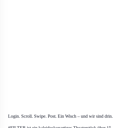
Login. Scroll. Swipe. Post. Ein Wisch – und wir sind drin.
#FILTER ist ein kaleidoskopartiges Theaterstück über 15