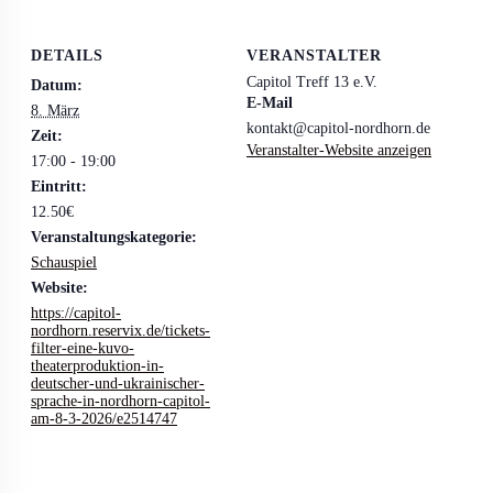
DETAILS
VERANSTALTER
Capitol Treff 13 e.V.
Datum:
E-Mail
8. März
kontakt@capitol-nordhorn.de
Zeit:
Veranstalter-Website anzeigen
17:00 - 19:00
Eintritt:
12.50€
Veranstaltungskategorie:
Schauspiel
Website:
https://capitol-
nordhorn.reservix.de/tickets-
filter-eine-kuvo-
theaterproduktion-in-
deutscher-und-ukrainischer-
sprache-in-nordhorn-capitol-
am-8-3-2026/e2514747