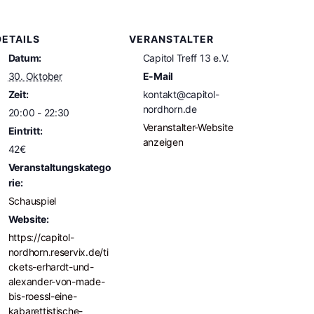
DETAILS
VERANSTALTER
Datum:
Capitol Treff 13 e.V.
30. Oktober
E-Mail
Zeit:
kontakt@capitol-
nordhorn.de
20:00 - 22:30
Veranstalter-Website
Eintritt:
anzeigen
42€
Veranstaltungskatego
rie:
Schauspiel
Website:
https://capitol-
nordhorn.reservix.de/ti
ckets-erhardt-und-
alexander-von-made-
bis-roessl-eine-
kabarettistische-