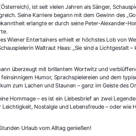
Österreich), ist seit vielen Jahren als Sänger, Schauspi
lgreich. Seine Karriere begann mit dem Gewinn des „Go
kanntheit erlangte er durch seine Peter-Alexander-Ho
te.
des Wiener Entertainers erhielt er höchstes Lob von W
chauspielerin Waltraut Haas: „Sie sind a Lichtgestalt – 
n überzeugt mit brillantem Wortwitz und verblüffende
 feinsinnigem Humor, Sprachspielereien und dem typi
ikum zum Lachen und Staunen – ganz im Geiste des Ori
eine Hommage – es ist ein Liebesbrief an zwei Legenden,
er Leichtigkeit, Nostalgie und Lebensfreude – oder wie H
Stunden Urlaub vom Alltag genießen!