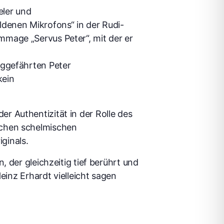
eler und
ldenen Mikrofons“ in der Rudi-
mmage „Servus Peter“, mit der er
eggefährten Peter
kein
r Authentizität in der Rolle des
schen schelmischen
ginals.
 der gleichzeitig tief berührt und
einz Erhardt vielleicht sagen