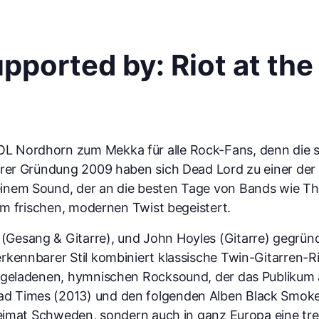
ported by: Riot at th
OL Nordhorn zum Mekka für alle Rock-Fans, denn die
ihrer Gründung 2009 haben sich Dead Lord zu einer d
inem Sound, der an die besten Tage von Bands wie Th
nem frischen, modernen Twist begeistert.
Gesang & Gitarre), und John Hoyles (Gitarre) gegründe
rkennbarer Stil kombiniert klassische Twin-Gitarren-R
iegeladenen, hymnischen Rocksound, der das Publikum a
d Times (2013) und den folgenden Alben Black Smoke
 Heimat Schweden, sondern auch in ganz Europa eine t