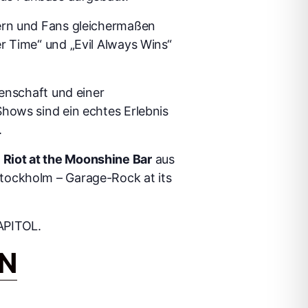
kern und Fans gleichermaßen
r Time“ und „Evil Always Wins“
denschaft und einer
hows sind ein echtes Erlebnis
.
:
Riot at the Moonshine Bar
aus
tockholm – Garage-Rock at its
APITOL.
RN