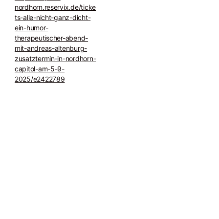
nordhorn.reservix.de/ticke
ts-alle-nicht-ganz-dicht-
ein-humor-
therapeutischer-abend-
mit-andreas-altenburg-
zusatztermin-in-nordhorn-
capitol-am-5-9-
2025/e2422789